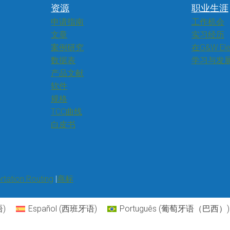
资源
职业生涯
申请指南
工作机会
文章
实习经历
案例研究
在G&W El
数据表
学习与发
产品文献
软件
规格
TCC曲线
白皮书
rtation Routing
商标
语
)
Español
(
西班牙语
)
Português
(
葡萄牙语（巴西）
)