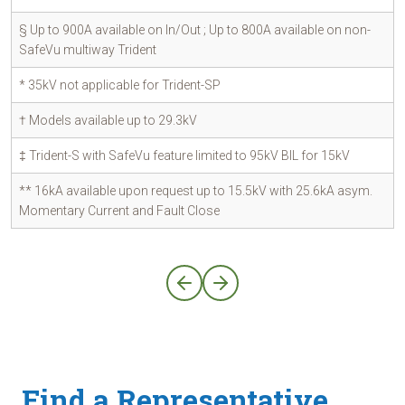
§ Up to 900A available on In/Out ; Up to 800A available on non-
SafeVu multiway Trident
* 35kV not applicable for Trident-SP
† Models available up to 29.3kV
‡ Trident-S with SafeVu feature limited to 95kV BIL for 15kV
** 16kA available upon request up to 15.5kV with 25.6kA asym.
Momentary Current and Fault Close
Find a Representative