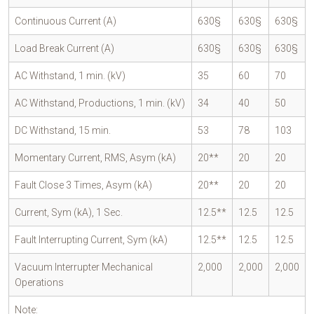
Continuous Current (A)
630§
630§
630§
Load Break Current (A)
630§
630§
630§
AC Withstand, 1 min. (kV)
35
60
70
AC Withstand, Productions, 1 min. (kV)
34
40
50
DC Withstand, 15 min.
53
78
103
Momentary Current, RMS, Asym (kA)
20**
20
20
Fault Close 3 Times, Asym (kA)
20**
20
20
Current, Sym (kA), 1 Sec.
12.5**
12.5
12.5
Fault Interrupting Current, Sym (kA)
12.5**
12.5
12.5
Vacuum Interrupter Mechanical
2,000
2,000
2,000
Operations
Note: