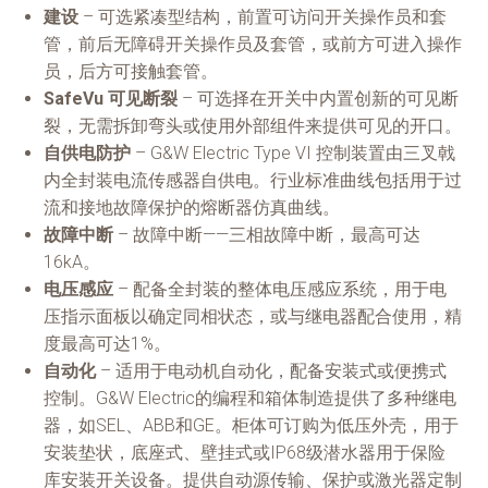
建设
– 可选紧凑型结构，前置可访问开关操作员和套
管，前后无障碍开关操作员及套管，或前方可进入操作
员，后方可接触套管。
SafeVu 可见断裂
– 可选择在开关中内置创新的可见断
裂，无需拆卸弯头或使用外部组件来提供可见的开口。
自供电防护
– G&W Electric Type VI 控制装置由三叉戟
内全封装电流传感器自供电。行业标准曲线包括用于过
流和接地故障保护的熔断器仿真曲线。
故障中断
– 故障中断——三相故障中断，最高可达
16kA。
电压感应
– 配备全封装的整体电压感应系统，用于电
压指示面板以确定同相状态，或与继电器配合使用，精
度最高可达1%。
自动化
– 适用于电动机自动化，配备安装式或便携式
控制。G&W Electric的编程和箱体制造提供了多种继电
器，如SEL、ABB和GE。柜体可订购为低压外壳，用于
安装垫状，底座式、壁挂式或IP68级潜水器用于保险
库安装开关设备。提供自动源传输、保护或激光器定制