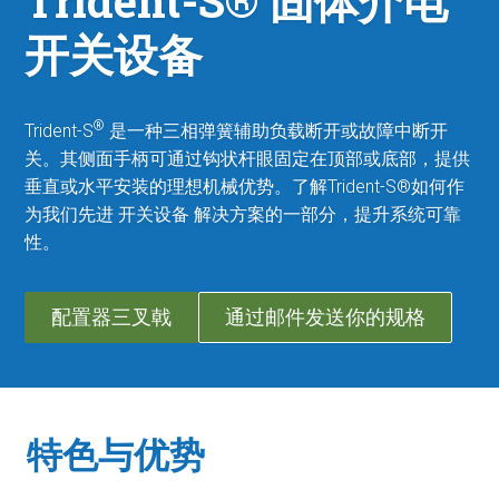
Trident-S® 固体介电
开关设备
®
Trident-S
是一种三相弹簧辅助负载断开或故障中断开
关。其侧面手柄可通过钩状杆眼固定在顶部或底部，提供
垂直或水平安装的理想机械优势。了解Trident-S®如何作
为我们先进
开关设备
解决方案的一部分，提升系统可靠
性。
配置器三叉戟
通过邮件发送你的规格
特色与优势