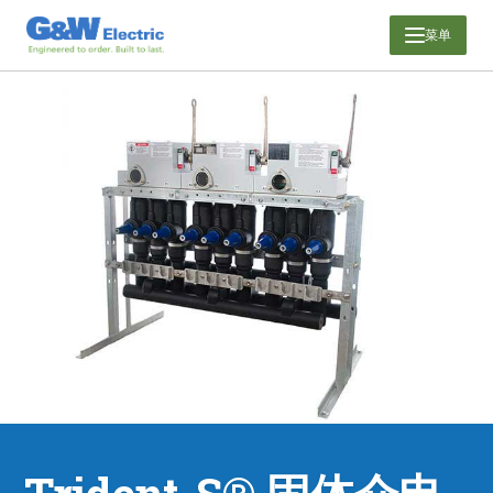
跳
菜单
至
内
容