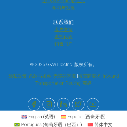
在G&W Electric的生活
学习与发展
联系我们
客户支持
查找代表
销售门户
© 2026 G&W Electric. 版权所有。
隐私政策
条款与条件
无障碍环境
供应商要求
Inbound
Transportation Routing
商标
English
(
英语
)
Español
(
西班牙语
)
Português
(
葡萄牙语（巴西）
)
简体中文