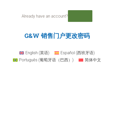
跳
至
内
Already have an account?
SIGN IN
容
G&W 销售门户更改密码
English
(
英语
)
Español
(
西班牙语
)
Português
(
葡萄牙语（巴西）
)
简体中文