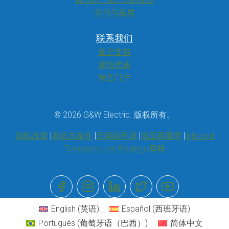
学习与发展
联系我们
客户支持
查找代表
销售门户
© 2026 G&W Electric. 版权所有。
隐私政策
条款与条件
无障碍环境
供应商要求
Inbound
Transportation Routing
商标
English
(
英语
)
Español
(
西班牙语
)
Português
(
葡萄牙语（巴西）
)
简体中文