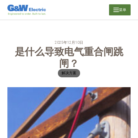
跳
菜单
至
内
容
2025年12月10日
是什么导致电气重合闸跳
闸？
解决方案