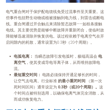
电气重合闸对于保护配电馈线免受过流事件至关重要。这
些事件包括野生动物或植被接触到电力线，到雷击或断电
线。重合闸通过开合触点来清除暂态故障——如枝条接触
电线。其主要优势是能够中断故障并重新闭合，使临时故
障能够迅速清除并恢复供电。该过程依赖于电离空气在开
启间隙内的耗散，通常设置为0.3秒（20个周期）。
电弧电离：
当瞬态故障引发电弧时，极端高温会
电
离空气
，使其变成导电等离子体，从而维持故障电
流。
最短重交时间：
电路必须保持开通足够长的时间，
让空气去电离。行业标准
的最小重闭时间
（第一次
死时间区间）通常设定为
0.3秒（或20个周期）。
这
个时间点被特别选用，以确保电离气体完全消散，从
而成功恢复电力。