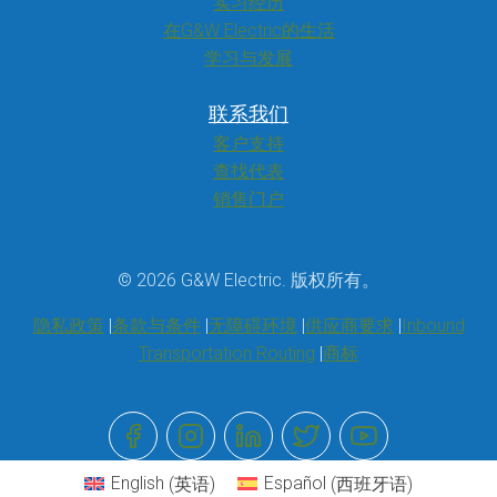
实习经历
在G&W Electric的生活
学习与发展
联系我们
客户支持
查找代表
销售门户
© 2026 G&W Electric. 版权所有。
隐私政策
条款与条件
无障碍环境
供应商要求
Inbound
Transportation Routing
商标
English
(
英语
)
Español
(
西班牙语
)