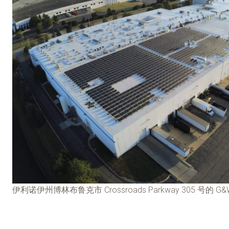
伊利诺伊州博林布鲁克市 Crossroads Parkway 305 号的 G&W