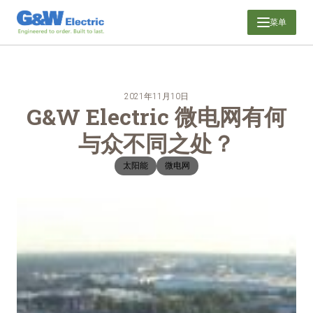
跳
菜单
至
内
容
2021年11月10日
G&W Electric 微电网有何
与众不同之处？
太阳能
微电网